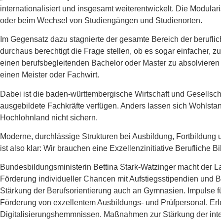
internationalisiert und insgesamt weiterentwickelt. Die Modulari
oder beim Wechsel von Studiengängen und Studienorten.
Im Gegensatz dazu stagnierte der gesamte Bereich der berufli
durchaus berechtigt die Frage stellen, ob es sogar einfacher, zu
einen berufsbegleitenden Bachelor oder Master zu absolvieren a
einen Meister oder Fachwirt.
Dabei ist die baden-württembergische Wirtschaft und Gesellsc
ausgebildete Fachkräfte verfügen. Anders lassen sich Wohls
Hochlohnland nicht sichern.
Moderne, durchlässige Strukturen bei Ausbildung, Fortbildung u
ist also klar: Wir brauchen eine Exzellenzinitiative Berufliche
Bundesbildungsministerin Bettina Stark-Watzinger macht der L
Förderung individueller Chancen mit Aufstiegsstipendien und B
Stärkung der Berufsorientierung auch an Gymnasien. Impulse f
Förderung von exzellentem Ausbildungs- und Prüfpersonal. Er
Digitalisierungshemmnissen. Maßnahmen zur Stärkung der intern