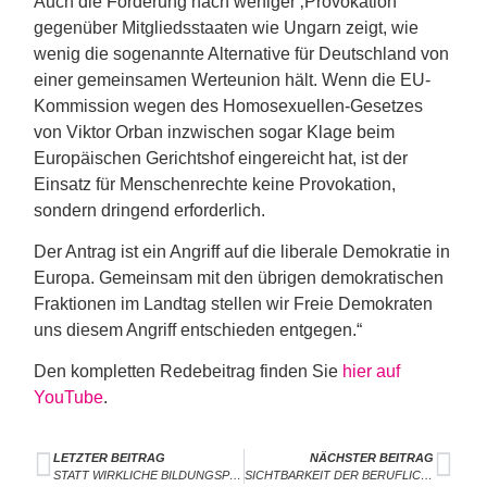
Auch die Forderung nach weniger ‚Provokation‘
gegenüber Mitgliedsstaaten wie Ungarn zeigt, wie
wenig die sogenannte Alternative für Deutschland von
einer gemeinsamen Werteunion hält. Wenn die EU-
Kommission wegen des Homosexuellen-Gesetzes
von Viktor Orban inzwischen sogar Klage beim
Europäischen Gerichtshof eingereicht hat, ist der
Einsatz für Menschenrechte keine Provokation,
sondern dringend erforderlich.
Der Antrag ist ein Angriff auf die liberale Demokratie in
Europa. Gemeinsam mit den übrigen demokratischen
Fraktionen im Landtag stellen wir Freie Demokraten
uns diesem Angriff entschieden entgegen.“
Den kompletten Redebeitrag finden Sie
hier auf
YouTube
.
LETZTER BEITRAG
NÄCHSTER BEITRAG
STATT WIRKLICHE BILDUNGSPOLITISCHE PROBLEME ANZUGEHEN, STIFTET KRETSCHMANN ERNEUT VERWIRRUNG
SICHTBARKEIT DER BERUFLICHEN AUSBILDUNG AUCH AN GYMNASIEN TUT DRINGEND NOT